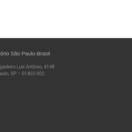
tório São Paulo-Brasil
igadeiro Luís Antônio, 4148
aulo, SP – 01402-002