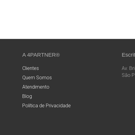
FAÇA UMA COTAÇÃO eaton
A 4PARTNER®
Escri
Clientes
Av. Br
São P
Quem Somos
Atendimento
Blog
Política de Privacidade