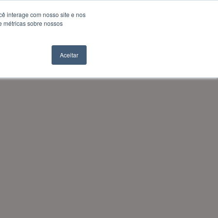
ê interage com nosso site e nos
e métricas sobre nossos
Fale com especialista
Blog
Aceitar