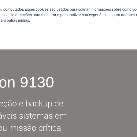
u computador. Esses cookies são usados para coletar informações sobre como voc
essas informações para melhorar e personalizar sua experiência e para análises 
O que vendemos
Clientes
Quem somos
o em outras mídias.
on 9130
teção e backup de
iáveis sistemas em
u missão crítica.